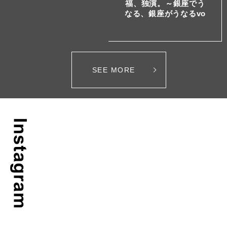
福、独演。～銀座でう
なる、銀座がうなるvo
l.7～
SEE MORE