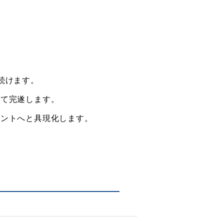
続けます。
って完遂します。
ベントへと具現化します。