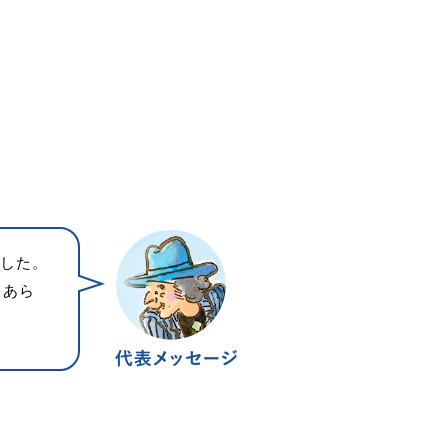
ました。
、あら