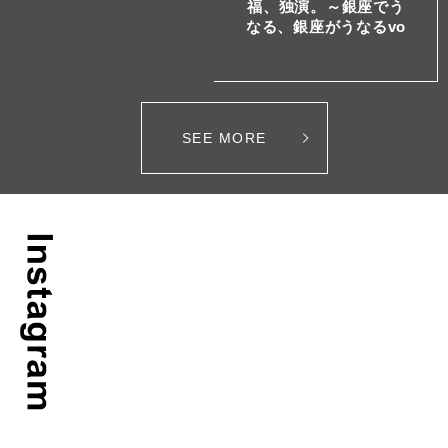
福、独演。～銀座でう
なる、銀座がうなるvo
l.7～
SEE MORE